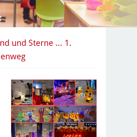
nd und Sterne … 1.
chenweg